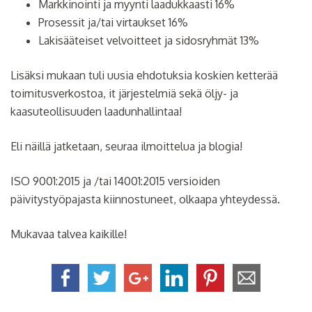
Markkinointi ja myynti laadukkaasti 16%
Prosessit ja/tai virtaukset 16%
Lakisääteiset velvoitteet ja sidosryhmät 13%
Lisäksi mukaan tuli uusia ehdotuksia koskien ketterää
toimitusverkostoa, it järjestelmiä sekä öljy- ja
kaasuteollisuuden laadunhallintaa!
Eli näillä jatketaan, seuraa ilmoittelua ja blogia!
ISO 9001:2015 ja /tai 14001:2015 versioiden
päivitystyöpajasta kiinnostuneet, olkaapa yhteydessä.
Mukavaa talvea kaikille!