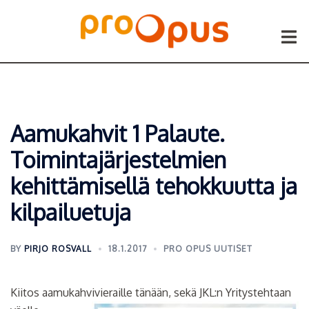
Siirry
sisältöön
Togg
menu
Aamukahvit 1 Palaute.
Toimintajärjestelmien
kehittämisellä tehokkuutta ja
kilpailuetuja
BY
PIRJO ROSVALL
18.1.2017
PRO OPUS UUTISET
Kiitos aamukahvivieraille tänään, sekä JKL:n Yrityst
ehtaan