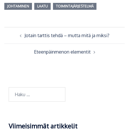
JOHTAMINEN
LAATU
TOIMINTAJÄRJESTELMÄ
Artikkelien
Jotain tarttis tehdä – mutta mitä ja miksi?
selaus
Eteenpäinmenon elementit
Haku:
Viimeisimmät artikkelit