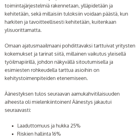
toimintajärjestelmiä rakennetaan, ylläpidetään ja
kehitetään, sekä millaisiin tuloksiin voidaan päästä, kun
harkiten ja tavoitteellisesti kehitetään, kuitenkaan
ylisuorittamatta.
Omaan ajatusmaailmaani pohdittavaksi tarttuivat yritysten
kokemukset ja tarinat siitä, millainen vaikutus yleisellä
työilmapiirillä, johdon näkyvällä sitoutumisella ja
esimiesten rohkeudella tarttua asioihin on
kehitystoimenpiteiden etenemiseen.
Äänestyksen tulos seuraavan aamukahvitilaisuuden
aiheesta oli mielenkiintoinen! Äänestys jakautui
seuraavasti:
Laaduttomuus ja hukka 25%
Riskien hallinta 16%