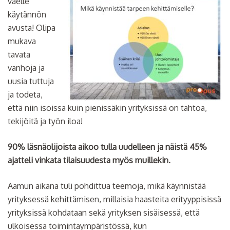
väelle
käytännön
avusta! Olipa
mukava
tavata
vanhoja ja
uusia tuttuja
ja todeta,
että niin isoissa kuin pienissäkin yrityksissä on tahtoa,
tekijöitä ja työn iloa!
90% läsnäolijoista aikoo tulla uudelleen ja näistä 45%
ajatteli vinkata tilaisuudesta myös muillekin.
Aamun aikana tuli pohdittua teemoja, mikä käynnistää
yrityksessä kehittämisen, millaisia haasteita erityyppisissä
yrityksissä kohdataan sekä yrityksen sisäisessä, että
ulkoisessa toimintaympäristössä, kun