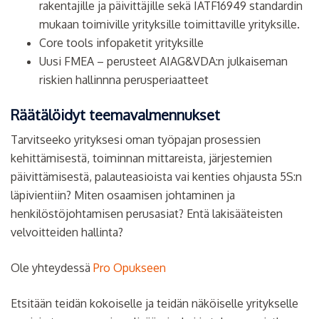
rakentajille ja päivittäjille sekä IATF16949 standardin
mukaan toimiville yrityksille toimittaville yrityksille.
Core tools infopaketit yrityksille
Uusi FMEA – perusteet AIAG&VDA:n julkaiseman
riskien hallinnna perusperiaatteet
Räätälöidyt teemavalmennukset
Tarvitseeko yrityksesi oman työpajan prosessien
kehittämisestä, toiminnan mittareista, järjestemien
päivittämisestä, palauteasioista vai kenties ohjausta 5S:n
läpivientiin? Miten osaamisen johtaminen ja
henkilöstöjohtamisen perusasiat? Entä lakisääteisten
velvoitteiden hallinta?
Ole yhteydessä
Pro Opukseen
Etsitään teidän kokoiselle ja teidän näköiselle yritykselle