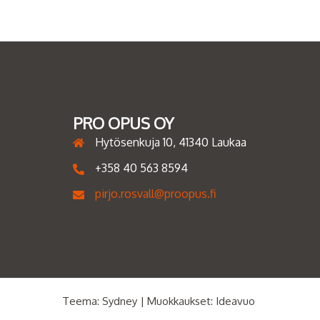
PRO OPUS OY
Hytösenkuja 10, 41340 Laukaa
+358 40 563 8594
pirjo.rosvall@proopus.fi
Teema:
Sydney
| Muokkaukset:
Ideavuo